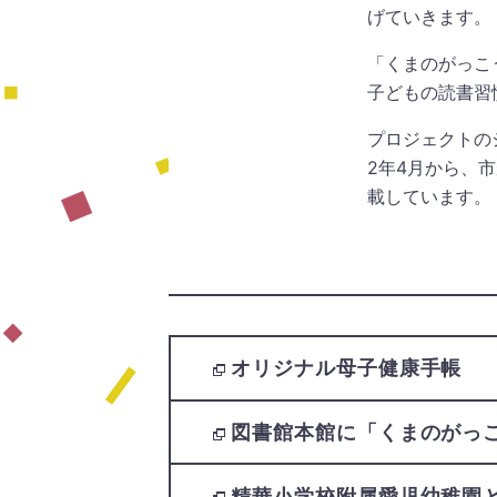
げていきます。
「くまのがっこ
子どもの読書習
プロジェクトの
2年4月から、
載しています。
オリジナル母子健康手帳
（
し
い
図書館本館に「くまのがっ
ウ
ィ
ン
精華小学校附属愛児幼稚園