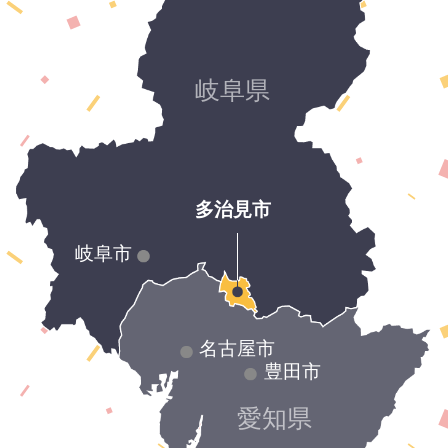
岐阜県
多治見市
学
区
一
岐阜市
覧
へ
名古屋市
豊田市
愛知県