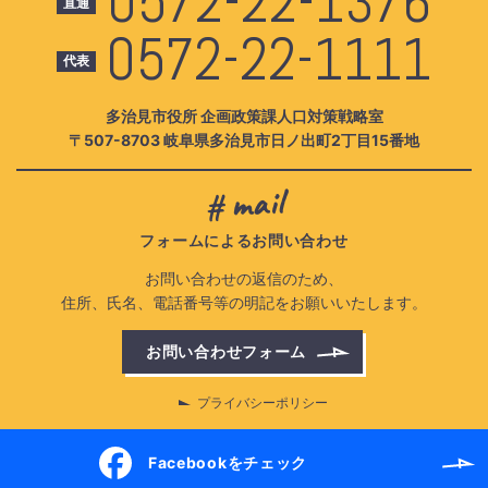
0572-22-1376
直通
0572-22-1111
代表
多治見市役所
企画政策課
人口対策戦略室
〒507-8703
岐阜県多治見市
日ノ出町
2丁目15番地
mail
フォームによるお問い合わせ
お問い合わせの
返信のため、
住所、
氏名、
電話番号等
の
明記を
お願いいたします。
お問い合わせフォーム
（新
し
い
プライバシーポリシー
ウ
ィ
SNS
ン
Facebookを
チェック
（新
ド
し