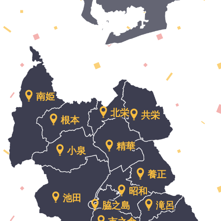
岐
阜
県
多
南姫
治
見
北栄
共栄
市
根本
精華
小泉
養正
昭和
池田
脇之島
滝呂