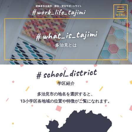
MENU
what_is_tajimi
多治見とは
メ
本
サ
school_district
イ
文
イ
ン
へ
ト
メ
内
学区紹介
ニ
検
多治見市の地名を
選択すると、
ュ
索
13小学区各地域の
位置や特徴が
ご覧になれます。
ー
へ