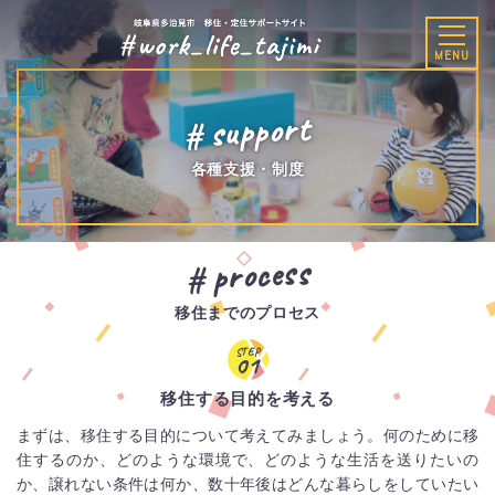
MENU
support
各種支援・制度
メ
本
サ
process
イ
文
イ
ン
へ
ト
メ
内
移住までのプロセス
ニ
検
STEP
ュ
索
01
ー
へ
移住する目的を考える
まずは、移住する目的について考えてみましょう。何のために移
住するのか、どのような環境で、どのような生活を送りたいの
か、譲れない条件は何か、数十年後はどんな暮らしをしていたい