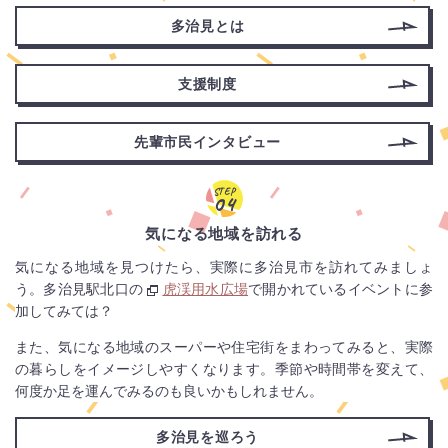
多治見とは
支援制度
先輩市民
インタビュー
STEP
04
気になる地域を訪れる
気になる地域を見つけたら、実際に多治見市を訪れてみましょ
う。多治見駅北口の
虎渓用水広場
（新
で開かれているイベントに参
加してみては？
し
い
また、気になる地域のスーパーや住宅街をまわってみると、実際
ウ
の暮らしをイメージしやすくなります。季節や時間帯を変えて、
ィ
何度か足を運んでみるのも良いかもしれません。
ン
ド
多治見を
巡ろう
ウ