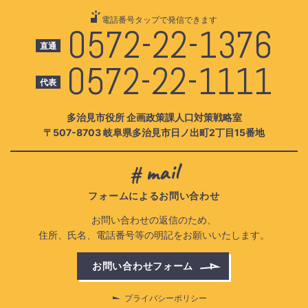
電話番号タップで発信できます
0572-22-1376
直通
0572-22-1111
代表
多治見市役所
企画政策課
人口対策戦略室
〒507-8703
岐阜県多治見市
日ノ出町
2丁目15番地
mail
フォームによるお問い合わせ
お問い合わせの
返信のため、
住所、
氏名、
電話番号等
の
明記を
お願いいたします。
お問い合わせフォーム
（新
し
い
プライバシーポリシー
ウ