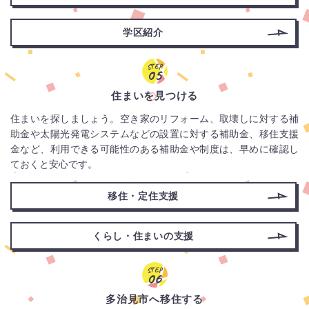
が
開
学区紹介
き
ま
STEP
05
す）
住まいを見つける
住まいを探しましょう。空き家のリフォーム、取壊しに対する補
助金や太陽光発電システムなどの設置に対する補助金、移住支援
金など、利用できる可能性のある補助金や制度は、早めに確認し
ておくと安心です。
移住
・
定住
支援
くらし
・
住まい
の
支援
STEP
06
多治見市へ移住する